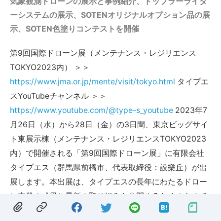
気象観測ドローンの展示と事例紹介、ドップラーライダ
ーシステムの展示、SOTENオリジナルオプション品の展
示、SOTEN色塗りコンテストを開催
第9回国際ドローン展（メンテナンス・レジリエンス
TOKYO2023内） ＞＞
https://www.jma.or.jp/mente/visit/tokyo.html
タイプエ
スYouTubeチャンネル ＞＞
https://www.youtube.com/@type-s_youtube
2023年7
月26日（水）から28日（金）の3日間、東京ビッグサイ
ト東展示棟（メンテナンス・レジリエンスTOKYO2023
内）で開催される「第9回国際ドローン展」に有限会社
タイプエス（群馬県前橋市、代表取締役：設樂丘）が出
展します。本出展は、タイプエスの長年にわたるドロー
ン事業の成果と最新の取り組みを公開するためのもので
す。タイプエスが現場で実証を重ね精度を磨いてきたド