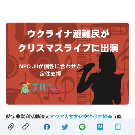
特定非営利活動法人
アジア人文文化交流促進協会
（略
称：JII）（本社：東京都目黒区下目黒5-27-5、理事長：