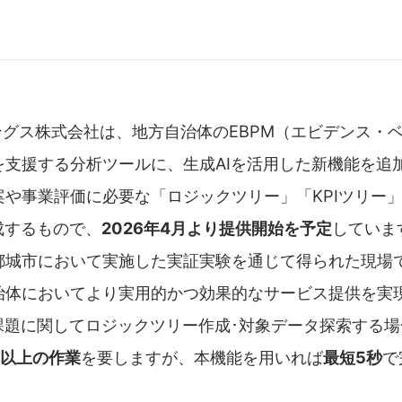
ングス株式会社は、地方自治体のEBPM（エビデンス・
を支援する分析ツールに、生成AIを活用した新機能を追
案や事業評価に必要な「ロジックツリー」「KPIツリー
成するもので、
2026年4月より提供開始を予定
していま
都城市において実施した実証実験を通じて得られた現場
治体においてより実用的かつ効果的なサービス提供を実
課題に関してロジックツリー作成･対象データ探索する場
間以上の作業
を要しますが、本機能を用いれば
最短5秒
で
。